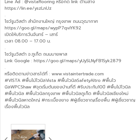
Line Ad : @vistaflooring หรือกด link ด้านล่าง
https://lin.ee/yszLnUz
.
โชว์รูมวิสต้า สำนักงานใหญ่ กรุงเทพ ถนนวุฒากาศ
https://goo.gl/maps/wypP7qviYK92
เปิดให้บริการวันจันทร์ – เสาร์
เวลา 08.00 – 17.00 น.
.
โชว์รูมวิสต้า จ.ภูเก็ต ถนนบายพาส
Link Google : https://goo.gl/maps/yUySLNyFB1Syk2879
.
หรือติดตามข่าวสารได้ที่ : www.vistaintertrade.com
#VISTA #พื้นไม้ไวนิลVista #พื้นไวนิลSafetyAltro #พื้นไว
นิลWPCShaw #จุดเริ่มต้นของบ้านที่ดี #รับประกัน10ปี #พื้นไม้ไวนิล
#พื้นไวนิล #พื้นไวนิลกรุงเทพ #พื้นไวนิลภูเก็ต #พื้นไวนิลเชียงใหม่
#พื้นไวนิลหาดใหญ่ #กระเบื้องยาง #ผู้เชี่ยวชาญเรื่องพื้น #ผู้เชี่ยวชาญ
เรื่องพื้นไวนิล