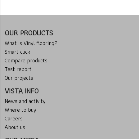
OUR PRODUCTS
What is Vinyl flooring?
Smart click
Compare products
Test report
Our projects
VISTA INFO
News and activity
Where to buy
Careers
About us