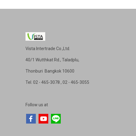
Vista Intertrade Co.,Ltd.
40/1 Wutthkat Rd., Taladplu,
Thonburi Bangkok 10600
Tel
. 02 - 465-3078 , 02 - 465-3055
Follow us at