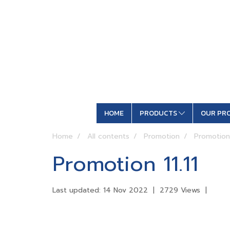
HOME
PRODUCTS
OUR PR
Home
All contents
Promotion
Promotion 
Promotion 11.11
Last updated: 14 Nov 2022
|
2729 Views
|