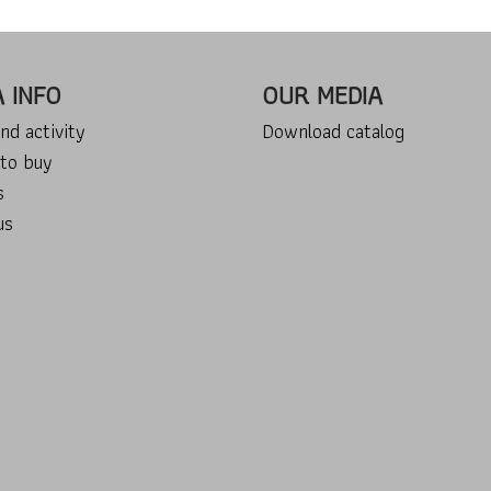
A INFO
OUR MEDIA
nd activity
Download catalog
to buy
s
us