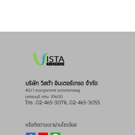
บริษัท วิสต้า อินเตอร์เทรด จำกัด
40/1 ถนนวุฒากาศ แขวงตลาดพลู
เขตธนบุรี กทม. 10600
โทร. 02-465-3078, 02-465-3055
หรือติดตามเราผ่านโซเชียล